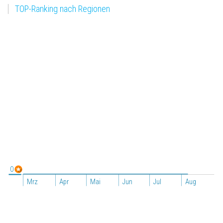
TOP-Ranking nach Regionen
0
Mrz
Apr
Mai
Jun
Jul
Aug