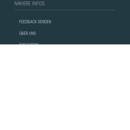
NÄHERE INFOS
FEEDBACK SENDEN
ÜBER UNS
FÜR ELTERN
FÜR LEHRER
KONTAKT
UNSERE PARTNER
AGB
WERBUNG
KONTAKT