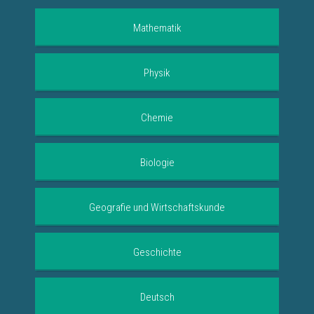
Mathematik
1.— 13. SCHULSTUFE
Physik
4302 Übungsbeispiele + Theorie
Jede Übung in über 50 Variationen
12. SCHULSTUFE
Chemie
189 Übungsbeispiele + Theorie
Jede Übung in über 50 Variationen
12. SCHULSTUFE
Biologie
231 Übungsbeispiele + Theorie
Jede Übung in über 50 Variationen
12. SCHULSTUFE
Geografie und Wirtschaftskunde
104 Übungsbeispiele + Theorie
Jede Übung in über 50 Variationen
9.— 12. SCHULSTUFE
Geschichte
73 Übungsbeispiele + Theorie
Jede Übung in über 50 Variationen
11. SCHULSTUFE
Deutsch
73 Übungsbeispiele + Theorie