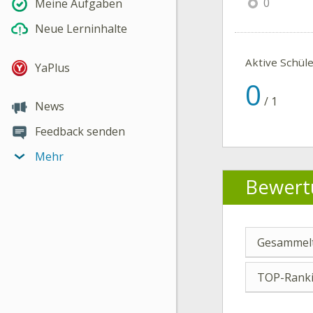
0
Meine Aufgaben
Neue Lerninhalte
Aktive Schül
YaPlus
0
/
1
News
Feedback senden
Mehr
Bewert
Gesammelt
TOP-Ranki