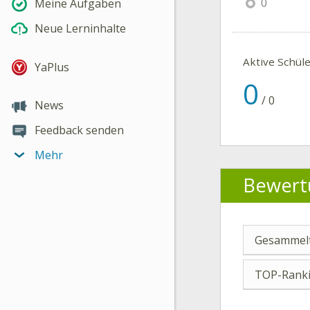
0
Meine Aufgaben
Neue Lerninhalte
Aktive Schül
YaPlus
0
/
0
News
Feedback senden
Mehr
Bewert
Gesammelt
TOP-Ranki