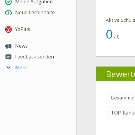
Meine Aufgaben
Neue Lerninhalte
Aktive Schül
0
YaPlus
/
0
News
Feedback senden
Mehr
Bewert
Gesammelt
TOP-Ranki