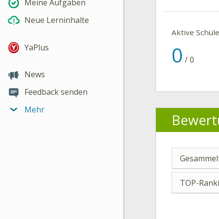
Meine Aufgaben
Neue Lerninhalte
Aktive Schül
0
YaPlus
/
0
News
Feedback senden
Mehr
Bewert
Gesammelt
TOP-Ranki