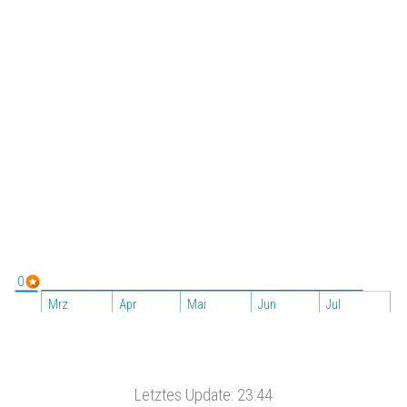
0
Mrz
Apr
Mai
Jun
Jul
A
Letztes Update:
23:44