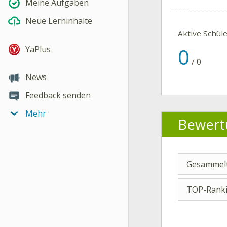
Meine Aufgaben
Neue Lerninhalte
Aktive Schül
0
YaPlus
/
0
News
Feedback senden
Mehr
Bewert
Gesammelt
TOP-Ranki