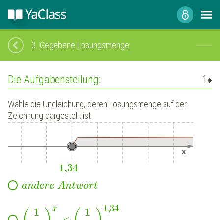
3.
Gegebene Lösungsmenge
Die Aufgabenstellung:
1
♦
Wähle die Ungleichung, deren Lösungsmenge auf der
Zeichnung dargestellt ist
1,34
a
n
d
e
r
e
A
n
t
w
o
r
t
1,34
x
1
1
<