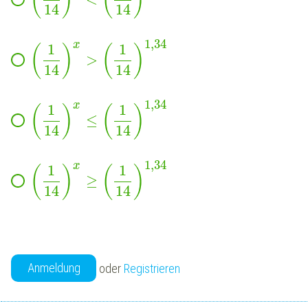
(
)
(
)
14
14
1,34
x
1
1
(
)
(
)
>
14
14
1,34
x
1
1
(
)
(
)
≤
14
14
1,34
x
1
1
(
)
(
)
≥
14
14
Anmeldung
oder
Registrieren