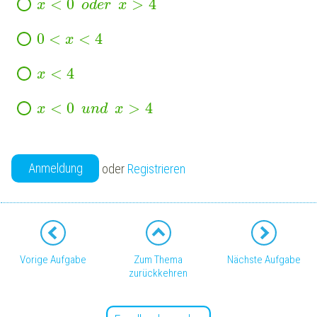
<
0
>
4
x
o
d
e
r
x
0
<
<
4
x
<
4
x
<
0
>
4
x
u
n
d
x
Anmeldung
oder
Registrieren
Vorige Aufgabe
Zum Thema
Nächste Aufgabe
zurückkehren