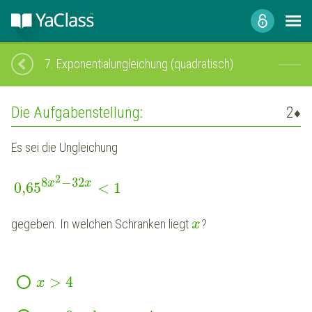
7.
Exponentialungleichung (quadratisch)
Die Aufgabenstellung:
2
♦
Es sei die Ungleichung
2
8
−
32
x
x
0,65
<
1
gegeben. In welchen Schranken liegt
?
x
>
4
x