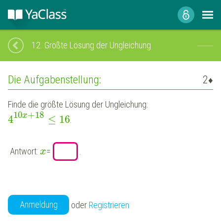
12.
Größte Lösung der Ungleichung
Die Aufgabenstellung:
2
♦
Finde die größte Lösung der Ungleichung:
10
+
18
x
4
≤
16
.
Antwort:
=
.
x
Anmeldung
oder
Registrieren