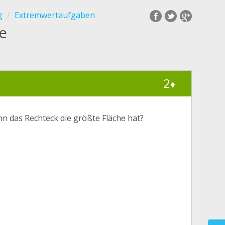
g
Extremwertaufgaben
e
2
♦
n das Rechteck die größte Fläche hat?