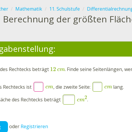
cher
Mathematik
11. Schulstufe
Differentialrechnun
.
Berechnung der größten Fläch
gabenstellung:
12
des Rechtecks beträgt
.
Finde
seine Seitenlängen, wen
c
m
s Rechtecks ist
, die zweite Seite:
lang.
c
m
c
m
2
läche des Rechtecks beträgt
.
c
m
oder
Registrieren
g