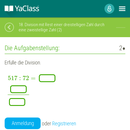
18.
Division mit Rest einer dreistelligen Zahl durch
eine zweistellige Zahl (2)
Die Aufgabenstellung:
2
♦
Erfülle die Division.
517
:
72
=
¯
¯
¯
¯
¯
¯
¯
¯
¯
¯
¯
Anmeldung
oder
Registrieren