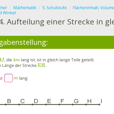
cher
Mathematik
5. Schulstufe
Flächeninhalt, Volum
d Winkel
4.
Aufteilung einer Strecke in gl
gabenstellung:
4
, die
lang ist, ist in gleich lange Teile geteilt.
A
I
m
EH
e Länge der Strecke
.
st
lang.
m