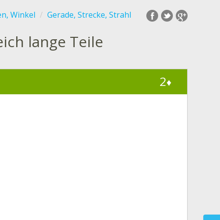
en, Winkel
Gerade, Strecke, Strahl
eich lange Teile
2
♦