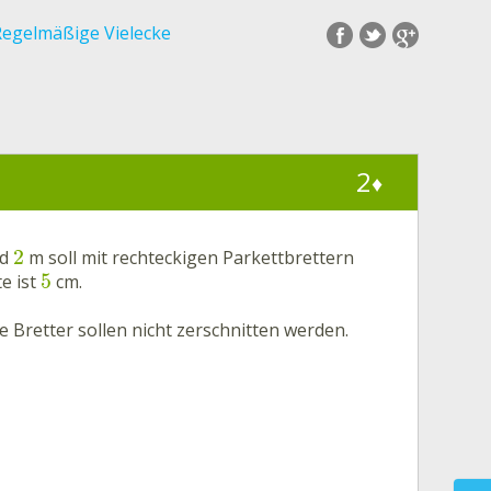
Regelmäßige Vielecke
2
♦
2
nd
m soll mit rechteckigen Parkettbrettern
5
e ist
cm.
Bretter sollen nicht zerschnitten werden.