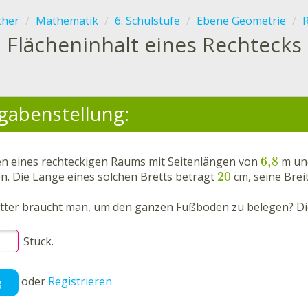
cher
Mathematik
6. Schulstufe
Ebene Geometrie
.
Flächeninhalt eines Rechtecks
gabenstellung:
6,8
n eines rechteckigen Raums mit Seitenlängen von
m u
20
n. Die Länge eines solchen Bretts beträgt
cm, seine Breit
etter braucht man, um den ganzen Fußboden zu belegen? Die 
Stück.
oder
Registrieren
g