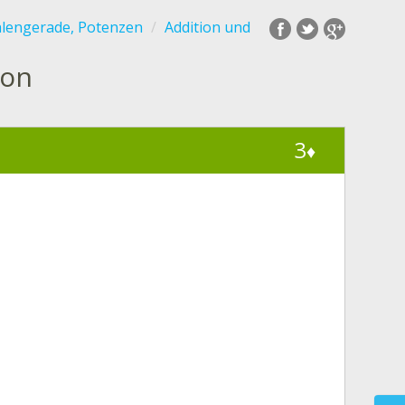
hlengerade, Potenzen
Addition und
ion
3
♦