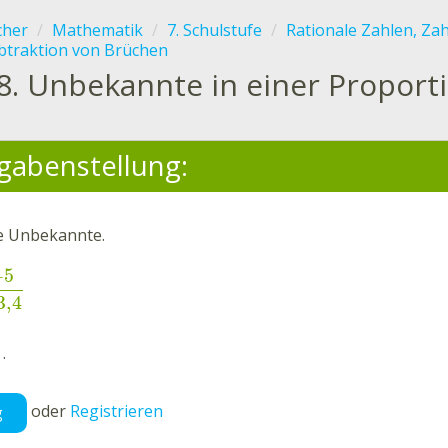
cher
Mathematik
7. Schulstufe
Rationale Zahlen, Za
btraktion von Brüchen
8.
Unbekannte in einer Proport
gabenstellung:
e Unbekannte.
−
5
3,4
.
oder
Registrieren
g