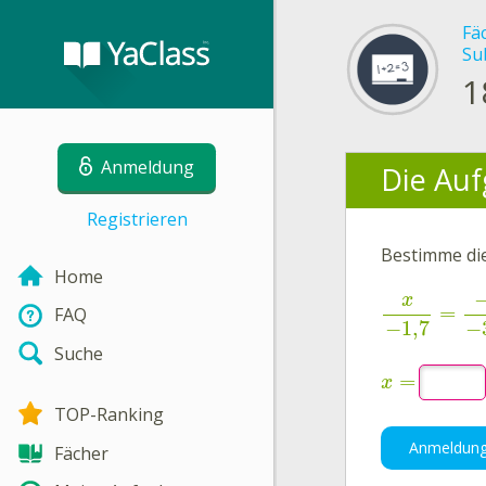
Fä
Su
1
Anmeldung
Die Auf
Registrieren
Bestimme di
Home
x
=
FAQ
−
1,7
−
Suche
=
x
TOP-Ranking
Anmeldun
Fächer