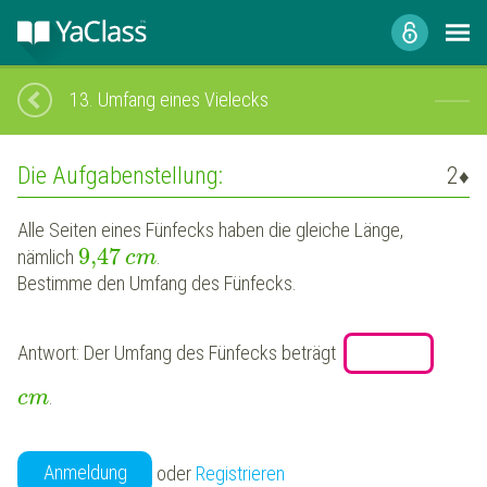
13.
Umfang eines Vielecks
Die Aufgabenstellung:
2
♦
Alle Seiten eines
Fünfecks
haben die gleiche Länge,
9,47
nämlich
.
c
m
Bestimme den Umfang des
Fünfecks
.
Antwort: Der Umfang des
Fünfecks
beträgt
.
c
m
Anmeldung
oder
Registrieren