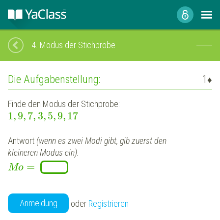
4.
Modus der Stichprobe
Die Aufgabenstellung:
1
♦
Finde
den Modus der Stichprobe:
1,
9,
7,
3,
5,
9,
17
Antwort
(wenn es zwei Modi gibt, gib zuerst den
kleineren Modus ein):
=
M
o
Anmeldung
oder
Registrieren