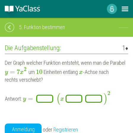
5.
Funktion bestimmen
Die Aufgabenstellung:
1
♦
Der Graph welcher Funktion entsteht, wenn man die Parabel
2
=
7
10
um
Einheiten entlang
-Achse nach
y
x
x
rechts
verschiebt?
2
(
)
=
Antwort:
y
x
Anmeldung
oder
Registrieren