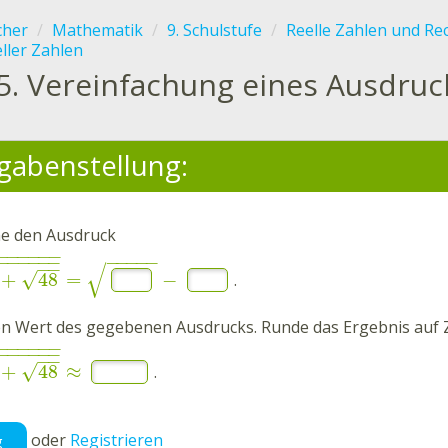
cher
Mathematik
9. Schulstufe
Reelle Zahlen und R
eller Zahlen
5.
Vereinfachung eines Ausdruc
gabenstellung:
he
den Ausdruck
−
−
−
−
−
−
−
−
−
−
−
−
−
−
−
−
−
−
−
√
√
+
48
=
−
.
n Wert des gegebenen Ausdrucks. Runde das Ergebnis auf
−
−
−
−
−
−
−
−
−
−
−
−
−
−
√
+
48
≈
.
oder
Registrieren
g