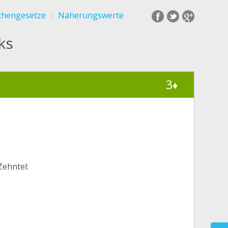
echengesetze
Näherungswerte
ks
3
♦
Zehntel
: