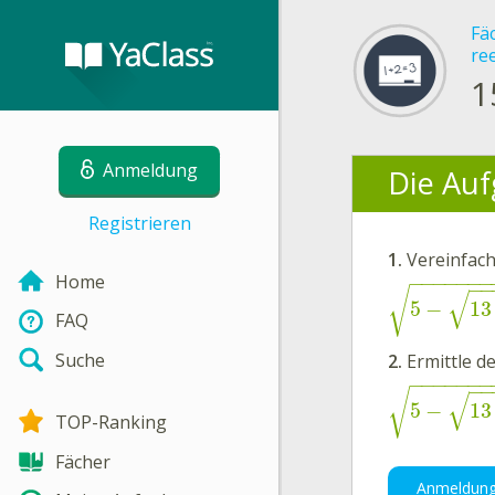
Fä
re
1
Anmeldung
Die Auf
Registrieren
1.
Vereinfac
Home
−
−
−
−
−
−
−
−
−
√
√
5
−
13
FAQ
Suche
2.
Ermittle
de
−
−
−
−
−
−
−
−
−
√
√
5
−
13
TOP-Ranking
Fächer
Anmeldun