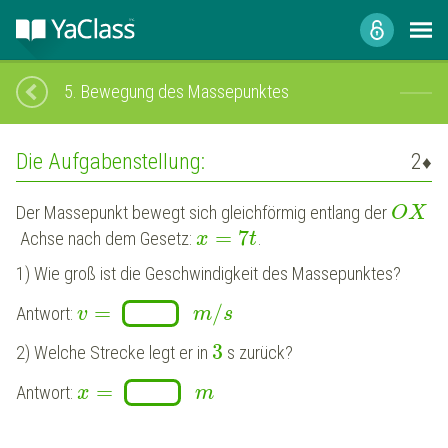
5.
Bewegung des Massepunktes
Die Aufgabenstellung:
2
♦
Der Massepunkt bewegt sich gleichförmig entlang der
O
X
=
7
Achse nach dem Gesetz:
.
x
t
1) Wie groß ist die Geschwindigkeit des Massepunktes?
=
/
Antwort:
v
m
s
3
2) Welche Strecke legt er in
s zurück?
=
Antwort:
x
m