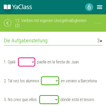
12.
Verben mit eigenen Unregelmäßigkeiten
(2)
Die Aufgabenstellung:
3
♦
1.
Ojalá
paella en la fiesta de Juan.
2.
Tal vez los alumnos
en verano a Barcelona.
3.
No creo que ellos
dónde está el tesoro.