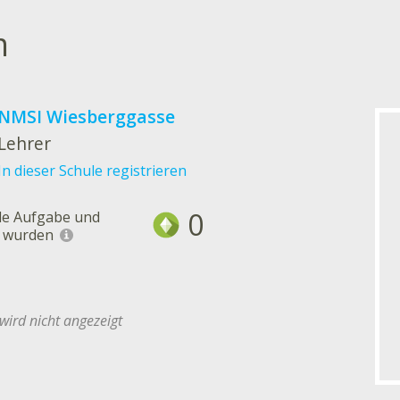
m
NMSI Wiesberggasse
Lehrer
In dieser Schule registrieren
0
lle Aufgabe und
t wurden
wird nicht angezeigt