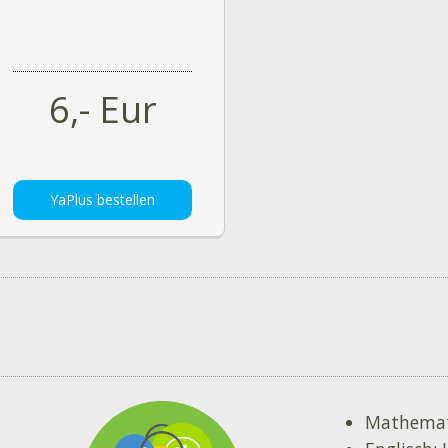
6,- Eur
YaPlus bestellen
Mathemati