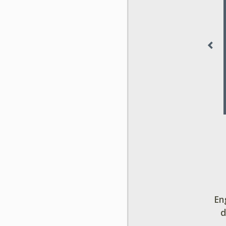
50 Variationen, das
verhindert das
Abschreiben und
erhöht den
Lerneffekt.
En
d