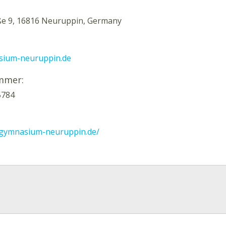
ße 9, 16816 Neuruppin, Germany
ium-neuruppin.de
mmer:
5784
.gymnasium-neuruppin.de/