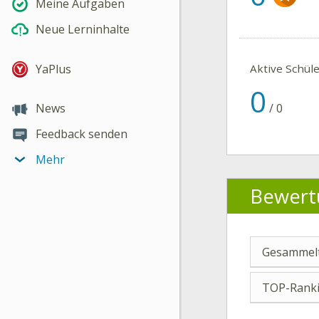
Meine Aufgaben
Neue Lerninhalte
YaPlus
Aktive Schül
0
/
0
News
Feedback senden
Mehr
Bewert
Gesammelt
TOP-Ranki