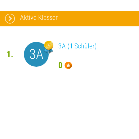
Aktive Klassen
3A (1 Schüler)
3A
1.
0