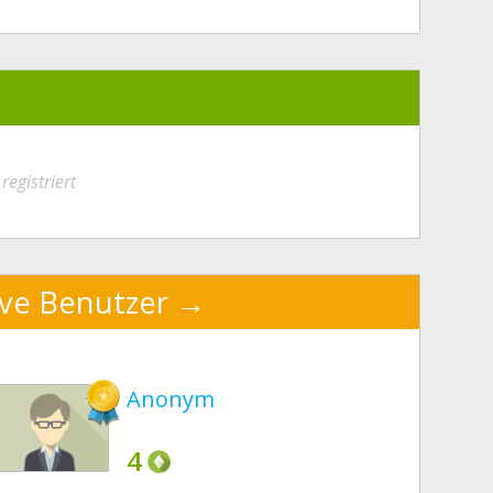
registriert
ive Benutzer
Anonym
4